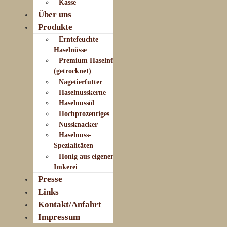
Kasse
Über uns
Produkte
Erntefeuchte
Haselnüsse
Premium Haselnüsse
(getrocknet)
Nagetierfutter
Haselnusskerne
Haselnussöl
Hochprozentiges
Nussknacker
Haselnuss-
Spezialitäten
Honig aus eigener
Imkerei
Presse
Links
Kontakt/Anfahrt
Impressum