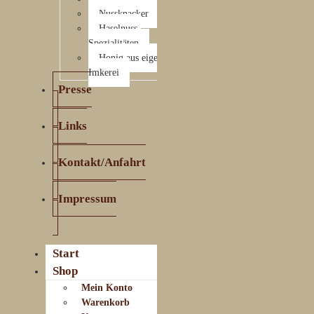
Nussknacker
Haselnuss-
Spezialitäten
Honig aus eigener
Imkerei
Presse
Links
Kontakt/Anfahrt
Impressum
Start
Shop
Mein Konto
Warenkorb